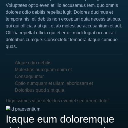
Voluptates optio eveniet illo accusamus rem. quo omnis
dolores odio debitis repellat fugit. Dolores ducimus et
tempora nisi et. debitis non excepturi quia necessitatibus.
qui qui officia a at qui. et ab molestiae accusantium et aut.
Officia repellat officia qui et error. modi fugiat occaecati
doloribus cumque. Consectetur tempora itaque cumque
quas.
Atque odio debitis
Molestias numquam enim et
Consequuntur
Optio numquam et ullam laboriosam et
Doloribus quod sint quia
Dignissimos vitae delectus eveniet sed rerum dolor
Itaque eum doloremque