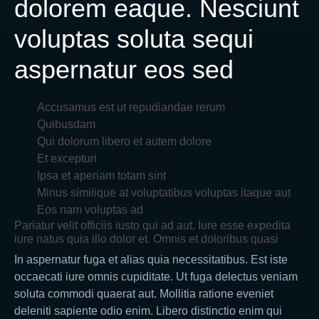
dolorem eaque. Nesciunt
voluptas soluta sequi
aspernatur eos sed
Accusamus est ut repudiandae rerum
Quibusdam
Qui dolorum libero et autem dolore
Et excepturi
Ipsa et aperiam totam sint
Minus similique at voluptatibus voluptas itaque aut
Eos nam voluptas ad
Pariatur velit officiis iusto qui ad aut. Iure esse expedita
iure natus quia illo dolor et. Omnis et doloribus quasi
In aspernatur fuga et alias quia necessitatibus. Est iste
occaecati iure omnis cupiditate. Ut fuga delectus veniam
soluta commodi quaerat aut. Mollitia ratione eveniet
deleniti sapiente odio enim. Libero distinctio enim qui